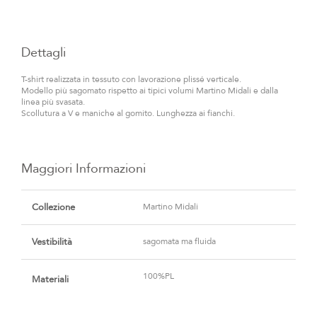
Dettagli
T-shirt realizzata in tessuto con lavorazione plissé verticale.
Modello più sagomato rispetto ai tipici volumi Martino Midali e dalla
linea più svasata.
Scollutura a V e maniche al gomito. Lunghezza ai fianchi.
Maggiori Informazioni
Maggiori
Informazioni
Collezione
Martino Midali
Vestibilità
sagomata ma fluida
100%PL
Materiali