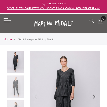
SERVIZI CLIENTI
SCOPRI TUTTI I
SALDI ESTIVI
CON SCONTI FINO A -50%
>> ACQUISTA ORA! <<<
Home
T-shirt regular fit in plissé