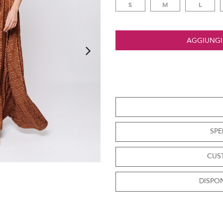
S
M
L
AGGIUNGI
SPE
CUS
DISPON