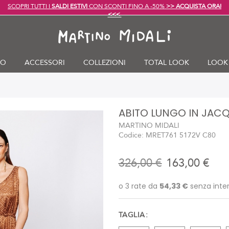
SCOPRI TUTTI I
SALDI ESTIVI
CON SCONTI FINO A -50%
>> ACQUISTA ORA!
<<<
TO
ACCESSORI
COLLEZIONI
TOTAL LOOK
LOOK
ABITO LUNGO IN JAC
MARTINO MIDALI
Codice:
MRET761 5172V C80
326,00 €
163,00 €
TAGLIA