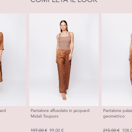
uard
Pantalone affusolato in jacquard
Pantalone palaz
Midali Toujours
geometrico
197,00 €
99,00 €
215,00 €
108,