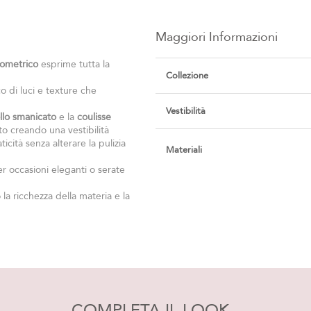
Maggiori Informazioni
Maggiori
eometrico
esprime tutta la
Collezione
Informazioni
co di luci e texture che
Vestibilità
llo smanicato
e la
coulisse
o creando una vestibilità
cità senza alterare la pulizia
Materiali
r occasioni eleganti o serate
a ricchezza della materia e la
COMPLETA IL LOOK