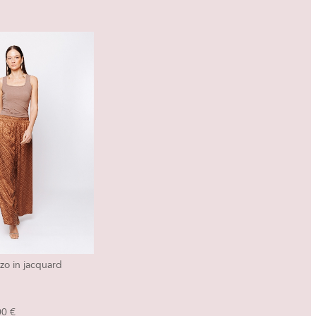
zo in jacquard
00 €