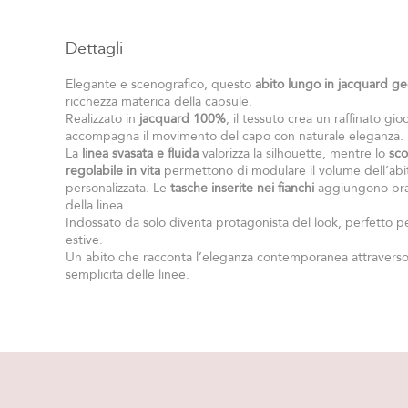
Dettagli
Elegante e scenografico, questo
abito lungo in jacquard g
ricchezza materica della capsule.
Realizzato in
jacquard 100%
, il tessuto crea un raffinato gio
accompagna il movimento del capo con naturale eleganza.
La
linea svasata e fluida
valorizza la silhouette, mentre lo
sco
regolabile in vita
permettono di modulare il volume dell’abit
personalizzata. Le
tasche inserite nei fianchi
aggiungono prati
della linea.
Indossato da solo diventa protagonista del look, perfetto pe
estive.
Un abito che racconta l’eleganza contemporanea attraverso l
semplicità delle linee.