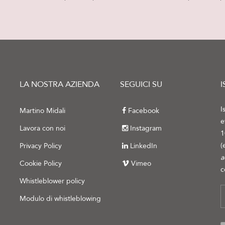
LA NOSTRA AZIENDA
SEGUICI SU
I
I
Martino Midali
Facebook
e
Lavora con noi
Instagram
1
(
Privacy Policy
LinkedIn
a
Cookie Policy
Vimeo
c
Whistleblower policy
Modulo di whistleblowing