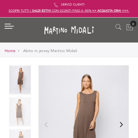
SERVIZI CLIENTI
SCOPRI TUTTI I
SALDI ESTIVI
CON SCONTI FINO A -50%
>> ACQUISTA ORA! <<<
Home
Abito in jersey Martino Midali