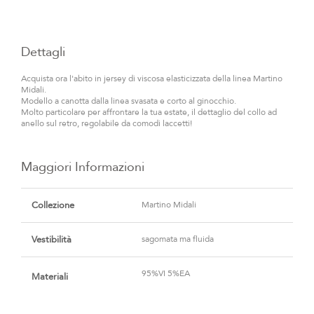
Dettagli
Acquista ora l'abito in jersey di viscosa elasticizzata della linea Martino
Midali.
Modello a canotta dalla linea svasata e corto al ginocchio.
Molto particolare per affrontare la tua estate, il dettaglio del collo ad
anello sul retro, regolabile da comodi laccetti!
Maggiori Informazioni
Maggiori
Informazioni
Collezione
Martino Midali
Vestibilità
sagomata ma fluida
95%VI 5%EA
Materiali