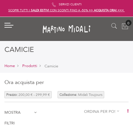
SERVIZI CLIENTI
SCOPRI TUTTI I
SALDI ESTIVI
CON SCONTI FINO A -50%
>> ACQUISTA ORA! <<<
CAMICIE
Home
Prodotti
Camicie
Ora acquista per
Prezzo:
200,00 € - 299,99 €
Collezione:
Midali Toujours
Imp
MOSTRA
FILTRI