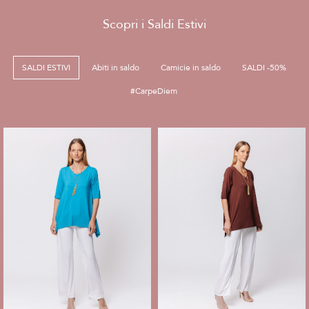
Scopri i Saldi Estivi
SALDI ESTIVI
Abiti in saldo
Camicie in saldo
SALDI -50%
#CarpeDiem