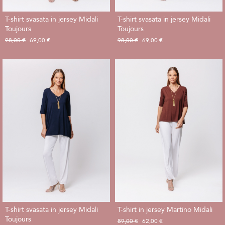
T-shirt svasata in jersey Midali
T-shirt svasata in jersey Midali
Toujours
Toujours
98,00 €
69,00 €
98,00 €
69,00 €
T-shirt svasata in jersey Midali
T-shirt in jersey Martino Midali
Toujours
89,00 €
62,00 €